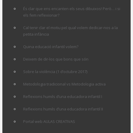
És clar que ens encanten els seus dibuixos! Però… i si
els fem reflexionar?
Cal tenir clar el motiu pel qual volem dedicar-nos a la
petita infància
Quina educació infantil volem?
Deixem de dir-los que bons que són
Sobre la violència (1 d’octubre 2017)
Metodologia tradicional vs Metodologia activa
Reflexions humils d’una educadora infantil I
Reflexions humils d’una educadora infantil II
Portal web AULAS CREATIVAS