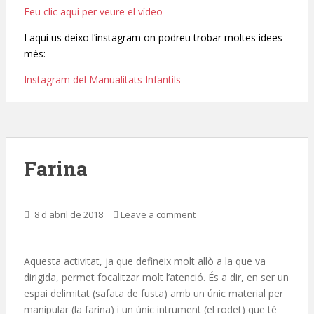
Feu clic aquí per veure el vídeo
I aquí us deixo l’instagram on podreu trobar moltes idees
més:
Instagram del Manualitats Infantils
Farina
8 d'abril de 2018
Leave a comment
Aquesta activitat, ja que defineix molt allò a la que va
dirigida, permet focalitzar molt l’atenció. És a dir, en ser un
espai delimitat (safata de fusta) amb un únic material per
manipular (la farina) i un únic intrument (el rodet) que té