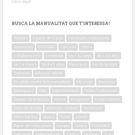
Clica aquí!
BUSCA LA MANUALITAT QUE T’INTERESSA!
Animals
A partir de 5 anys
Articles/Recomanacions
Autonomia
BOOLINO
Carnaval
colors
Col·laboracions
Creativitat
De 1 a 2 anys
de 2 a 3 anys
de 3 a 4 anys
de 4 a 5 anys
Decoració
Dia de la mare
Disfressa
Educació infantil
Els adults també fem manualitats!
Els colors
Emocions
Estampació
Estiu
Experimentació
Festes Tradicionals
Foment de la lectura
Hivern
imaginació
Lectura Infantil
Material reciclat
Materials casolans
Montessori
Motricitat fina
Música
Nadal
Opinió
Paper de l'educadora
Pasqua
Pintura
Primavera
Sant Jordi
Tallers infantils
Tardor
Textures
Traç