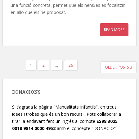
una funció concreta, permet que els nens/es es focalitzin
en allò que els he proposat.
READ MORE
1
2
…
26
OLDER POSTS
NAVEGACIÓ D'ENTRADES
DONACIONS
Si t’agrada la pàgina "Manualitats Infantils", en treus
idees i trobes que és un bon recurs... Pots col·laborar a
tirar-la endavant fent un ingrés al compte
ES98 3025
0018 9814 0000 4952
amb el concepte "DONACIÓ"