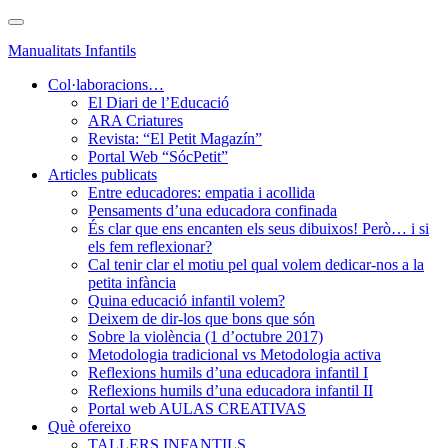
Skip
Toggle
to
navigation
Manualitats Infantils
main
content
Col·laboracions…
El Diari de l’Educació
ARA Criatures
Revista: “El Petit Magazín”
Portal Web “SócPetit”
Articles publicats
Entre educadores: empatia i acollida
Pensaments d’una educadora confinada
És clar que ens encanten els seus dibuixos! Però… i si
els fem reflexionar?
Cal tenir clar el motiu pel qual volem dedicar-nos a la
petita infància
Quina educació infantil volem?
Deixem de dir-los que bons que són
Sobre la violència (1 d’octubre 2017)
Metodologia tradicional vs Metodologia activa
Reflexions humils d’una educadora infantil I
Reflexions humils d’una educadora infantil II
Portal web AULAS CREATIVAS
Què ofereixo
TALLERS INFANTILS