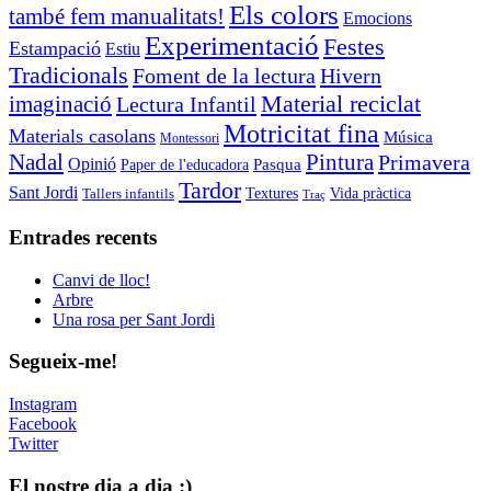
Els colors
també fem manualitats!
Emocions
Experimentació
Festes
Estampació
Estiu
Tradicionals
Foment de la lectura
Hivern
Material reciclat
imaginació
Lectura Infantil
Motricitat fina
Materials casolans
Música
Montessori
Nadal
Pintura
Primavera
Opinió
Pasqua
Paper de l'educadora
Tardor
Sant Jordi
Tallers infantils
Textures
Vida pràctica
Traç
Entrades recents
Canvi de lloc!
Arbre
Una rosa per Sant Jordi
Segueix-me!
Instagram
Facebook
Twitter
El nostre dia a dia :)