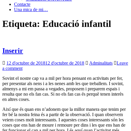
Contacte
Una mica de mi…
Etiqueta: Educació infantil
Inserir
12 d'octubre de 2018
12 d'octubre de 2018
Adminalitats
Leave
a comment
Sovint el nostre cap va a mil per hora pensant en activitats per fer,
per presentar als nens i a les nenes amb les que treballem. I sovint,
almenys a mi em passa a vegades, proposem i preparem espais i
resulta que no els fan cas. Si no els fan cas és perquè tenen interès
en altres coses.
Així que és quan ens n’adonem que la millor manera que tenim per
fer bé la nostra feina és a partir de la observació. I quan observem
veiem coses molt interessants. I aquestes coses interessants són les
coses que ens han de moure i remoure per dins i les que ens han de
fer funcionar el cap a mil per hora. I és aquí quan l’activitat més