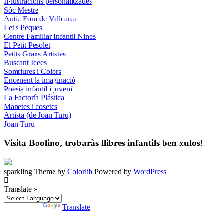
Il·lustracions personalitzades
Sóc Mestre
Antic Forn de Vallcarca
Let's Peques
Centre Familiar Infantil Ninos
El Petit Pesolet
Petits Grans Artistes
Buscant Idees
Somriures i Colors
Encenent la imaginació
Poesia infantil i juvenil
La Factoría Plástica
Manetes i cosetes
Artista (de Joan Turu)
Joan Turu
Visita Boolino, trobaràs llibres infantils ben xulos!
sparkling Theme by
Colorlib
Powered by
WordPress
Translate »
Powered by
Translate