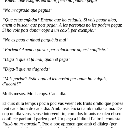
“Entenc que estiguis enrabiat, però no podem pegar”
“No m’agrada que peguis”
“Que estàs enfadat? Entenc que ho estiguis. Si vols pegar algo,
anem a buscar què pots pegar. A les persones no les podem pegar.
Si ho vols pots donar cops a un coixí, per exemple.”
“No es pega a ningú perquè fa mal”
“Parlem? Anem a parlar per solucionar aquest conflicte.”
“Diga-li que et fa mal, quan et pega”
“Diga-li que no t’agrada”
“Vols parlar? Estic aquí al teu costat per quan ho vulguis,
d’acord?”
Molts mesos. Molts cops. Cada dia.
El curs dura temps i poc a poc vas veient els fruits d’allò que portes
fent cada hora de cada dia. Amb insistència i amb molta calma. De
cop un dia veus, sense intervenir tu, com dos infants resolen el seu
conflicte parlant. I parlen poc! Un pega a l’altre i l’altre li contesta
“això no m’agrada”
. Poc a poc aprenen que amb el diàleg (per