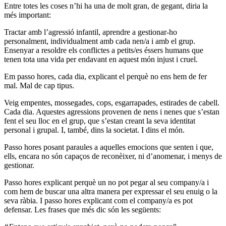
Entre totes les coses n’hi ha una de molt gran, de gegant, diria la
més important:
Tractar amb l’agressió infantil, aprendre a gestionar-ho
personalment, individualment amb cada nen/a i amb el grup.
Ensenyar a resoldre els conflictes a petits/es éssers humans que
tenen tota una vida per endavant en aquest món injust i cruel.
Em passo hores, cada dia, explicant el perquè no ens hem de fer
mal. Mal de cap tipus.
Veig empentes, mossegades, cops, esgarrapades, estirades de cabell.
Cada dia. Aquestes agressions provenen de nens i nenes que s’estan
fent el seu lloc en el grup, que s’estan creant la seva identitat
personal i grupal. I, també, dins la societat. I dins el món.
Passo hores posant paraules a aquelles emocions que senten i que,
ells, encara no són capaços de reconèixer, ni d’anomenar, i menys de
gestionar.
Passo hores explicant perquè un no pot pegar al seu company/a i
com hem de buscar una altra manera per expressar el seu enuig o la
seva ràbia. I passo hores explicant com el company/a es pot
defensar. Les frases que més dic són les següents: