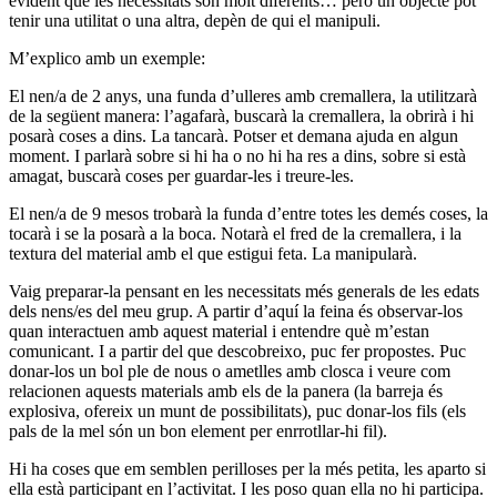
evident que les necessitats són molt diferents… però un objecte pot
tenir una utilitat o una altra, depèn de qui el manipuli.
M’explico amb un exemple:
El nen/a de 2 anys, una funda d’ulleres amb cremallera, la utilitzarà
de la següent manera: l’agafarà, buscarà la cremallera, la obrirà i hi
posarà coses a dins. La tancarà. Potser et demana ajuda en algun
moment. I parlarà sobre si hi ha o no hi ha res a dins, sobre si està
amagat, buscarà coses per guardar-les i treure-les.
El nen/a de 9 mesos trobarà la funda d’entre totes les demés coses, la
tocarà i se la posarà a la boca. Notarà el fred de la cremallera, i la
textura del material amb el que estigui feta. La manipularà.
Vaig preparar-la pensant en les necessitats més generals de les edats
dels nens/es del meu grup. A partir d’aquí la feina és observar-los
quan interactuen amb aquest material i entendre què m’estan
comunicant. I a partir del que descobreixo, puc fer propostes. Puc
donar-los un bol ple de nous o ametlles amb closca i veure com
relacionen aquests materials amb els de la panera (la barreja és
explosiva, ofereix un munt de possibilitats), puc donar-los fils (els
pals de la mel són un bon element per enrrotllar-hi fil).
Hi ha coses que em semblen perilloses per la més petita, les aparto si
ella està participant en l’activitat. I les poso quan ella no hi participa.