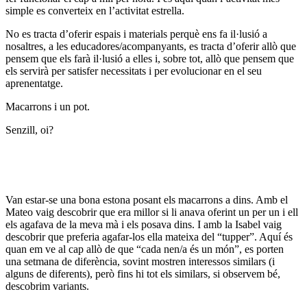
simple es converteix en l’activitat estrella.
No es tracta d’oferir espais i materials perquè ens fa il·lusió a
nosaltres, a les educadores/acompanyants, es tracta d’oferir allò que
pensem que els farà il·lusió a elles i, sobre tot, allò que pensem que
els servirà per satisfer necessitats i per evolucionar en el seu
aprenentatge.
Macarrons i un pot.
Senzill, oi?
Van estar-se una bona estona posant els macarrons a dins. Amb el
Mateo vaig descobrir que era millor si li anava oferint un per un i ell
els agafava de la meva mà i els posava dins. I amb la Isabel vaig
descobrir que preferia agafar-los ella mateixa del “tupper”. Aquí és
quan em ve al cap allò de que “cada nen/a és un món”, es porten
una setmana de diferència, sovint mostren interessos similars (i
alguns de diferents), però fins hi tot els similars, si observem bé,
descobrim variants.