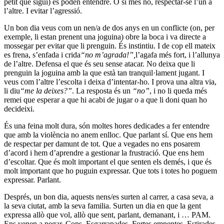
petit que sigui) es poden entendre. O si més no, respectar-se l’un a
l’altre. I evitar l’agressió.
Un bon dia veus com un nen/a de dos anys en un conflicte (on, per
exemple, li estan prenent una joguina) obre la boca i va directe a
mossegar per evitar que li prenguin. És instintiu. I de cop ell mateix
es frena, s’enfada i crida
“no m’agrada!”,
l’agafa més fort, i l’allunya
de l’altre. Defensa el que és seu sense atacar. No deixa que li
prenguin la joguina amb la que està tan tranquil·lament jugant. I
veus com l’altre l’escolta i deixa d’intentar-ho. I prova una altra via,
li diu
“me la deixes?”
. La resposta és un
“no”
, i no li queda més
remei que esperar a que hi acabi de jugar o a que li doni quan ho
decideixi.
És una feina molt dura, són moltes hores dedicades a fer entendre
que amb la violència no anem enlloc. Que parlant sí. Que ens hem
de respectar per damunt de tot. Que a vegades no ens posarem
d’acord i hem d’aprendre a gestionar la frustració. Que ens hem
d’escoltar. Que és molt important el que senten els demés, i que és
molt important que ho puguin expressar. Que tots i totes ho poguem
expressar. Parlant.
Després, un bon dia, aquests nens/es surten al carrer, a casa seva, a
la seva ciutat, amb la seva familia. Surten un dia en que la gent
expressa allò que vol, allò que sent, parlant, demanant, i … PAM.
Ens venen a pegar. Cops. Esgarrapades. Fortes empentes. Estirades