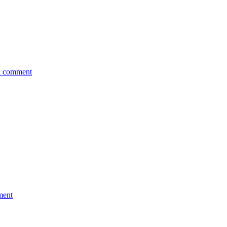
a comment
ment