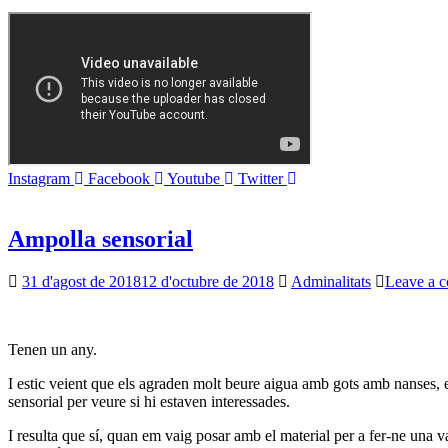
Instagram
Facebook
Youtube
Twitter
Ampolla sensorial
31 d'agost de 2018
12 d'octubre de 2018
Adminalitats
Leave a 
Tenen un any.
I estic veient que els agraden molt beure aigua amb gots amb nanses, e
sensorial per veure si hi estaven interessades.
I resulta que sí, quan em vaig posar amb el material per a fer-ne una 