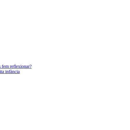
s fem reflexionar?
ita infància