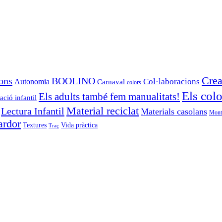
Crea
ons
BOOLINO
Autonomia
Col·laboracions
Carnaval
colors
Els colo
Els adults també fem manualitats!
ció infantil
Material reciclat
Lectura Infantil
Materials casolans
Mont
ardor
Textures
Vida pràctica
Traç