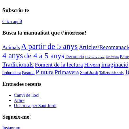
Subscriu-te
Clica aquí!
Busca la manualitat que t’interessa!
A partir de 5 anys
Articles/Recomanaci
Animals
4 anys
de 4 a 5 anys
Decoració
Educa
Disfressa
Dia de la mare
Tradicionals
imaginació
Foment de la lectura
Hivern
T
Pintura
Primavera
Sant Jordi
Pasqua
l'educadora
Tallers infantils
Entrades recents
Canvi de lloc!
Arbre
Una rosa per Sant Jordi
Segueix-me!
Instagram