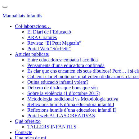
Skip
Toggle
to
navigation
Manualitats Infantils
main
content
Col·laboracions…
El Diari de l’Educació
ARA Criatures
Revista: “El Petit Magazín”
Portal Web “SócPetit”
Articles publicats
Entre educadores: empatia i acollida
Pensaments d’una educadora confinada
És clar que ens encanten els seus dibuixos! Però… i si el
Cal tenir clar el motiu pel qual volem dedicar-nos a la pet
Quina educació infantil volem?
Deixem de dir-los que bons que són
Sobre la violència (1 d’octubre 2017)
Metodologia tradicional vs Metodologia activa
Reflexions humils d’una educadora infantil I
Reflexions humils d’una educadora infantil II
Portal web AULAS CREATIVAS
Què ofereixo
TALLERS INFANTILS
Contacte
Una mica de mi…