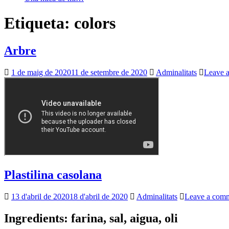
Etiqueta: colors
Arbre
1 de maig de 2020
11 de setembre de 2020
Adminalitats
Leave 
Plastilina casolana
13 d'abril de 2020
18 d'abril de 2020
Adminalitats
Leave a com
Ingredients: farina, sal, aigua, oli