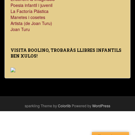
Poesia infantil i juvenil
La Factoría Plástica
Manetes i cosetes
Artista (de Joan Turu)
Joan Turu
VISITA BOOLINO, TROBARÀS LLIBRES INFANTILS
BEN XULOS!
sparkling Theme by
Colorlib
Powered by
WordPress