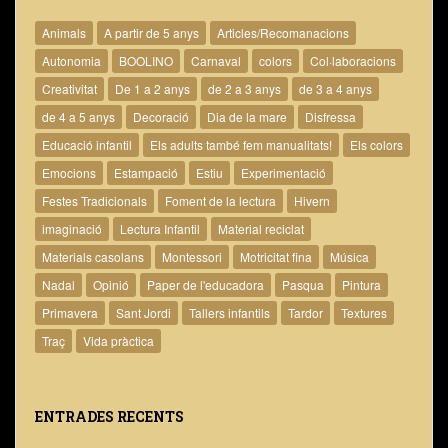
Animals
A partir de 5 anys
Articles/Recomanacions
Autonomia
BOOLINO
Carnaval
colors
Col·laboracions
Creativitat
De 1 a 2 anys
de 2 a 3 anys
de 3 a 4 anys
de 4 a 5 anys
Decoració
Dia de la mare
Disfressa
Educació infantil
Els adults també fem manualitats!
Els colors
Emocions
Estampació
Estiu
Experimentació
Festes Tradicionals
Foment de la lectura
Hivern
imaginació
Lectura Infantil
Material reciclat
Materials casolans
Montessori
Motricitat fina
Música
Nadal
Opinió
Paper de l'educadora
Pasqua
Pintura
Primavera
Sant Jordi
Tallers infantils
Tardor
Textures
Traç
Vida pràctica
ENTRADES RECENTS