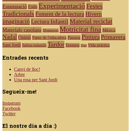
Experimentació
Festes
Estampació
Estiu
Tradicionals
Foment de la lectura
Hivern
Material reciclat
imaginació
Lectura Infantil
Motricitat fina
Materials casolans
Música
Montessori
Nadal
Pintura
Primavera
Opinió
Pasqua
Paper de l'educadora
Tardor
Sant Jordi
Tallers infantils
Textures
Vida pràctica
Traç
Entrades recents
Canvi de lloc!
Arbre
Una rosa per Sant Jordi
Segueix-me!
Instagram
Facebook
Twitter
El nostre dia a dia :)