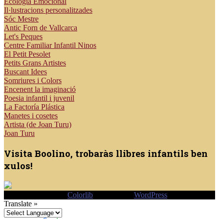
Ecologia Emocional
Il·lustracions personalitzades
Sóc Mestre
Antic Forn de Vallcarca
Let's Peques
Centre Familiar Infantil Ninos
El Petit Pesolet
Petits Grans Artistes
Buscant Idees
Somriures i Colors
Encenent la imaginació
Poesia infantil i juvenil
La Factoría Plástica
Manetes i cosetes
Artista (de Joan Turu)
Joan Turu
Visita Boolino, trobaràs llibres infantils ben
xulos!
sparkling Theme by
Colorlib
Powered by
WordPress
Translate »