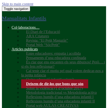
Skip to main content
Toggle navigation
Manualitats Infantils
Col·laboracions…
El Diari de l’Educació
ARA Criatures
Revista: “El Petit Magazín”
Portal Web “SócPetit”
Articles publicats
Entre educadores: empatia i acollida
Pensaments d’una educadora confinada
És clar que ens encanten els seus dibuixos! Però… i
si els fem reflexionar?
Cal tenir clar el motiu pel qual volem dedicar-nos a
la petita infància
Quina educació infantil volem?
Deixem de dir-los que bons que són
Sobre la violència (1 d’octubre 2017)
Metodologia tradicional vs Metodologia activa
Reflexions humils d’una educadora infantil I
Reflexions humils d’una educadora infantil II
Portal web AULAS CREATIVAS