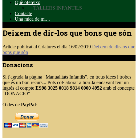
Què ofereixo
TALLERS INFANTILS
Contacte
Una mica de mi…
Deixem de dir-los que bons que són
Article publicat al Criatures el dia 16/02/2019
Deixem de dir-los que
bons que són
Donacions
Si t’agrada la pàgina "Manualitats Infantils", en treus idees i trobes
que és un bon recurs... Pots col·laborar a tirar-la endavant fent un
ingrés al compte
ES98 3025 0018 9814 0000 4952
amb el concepte
"DONACIÓ"
O des de
PayPal
: