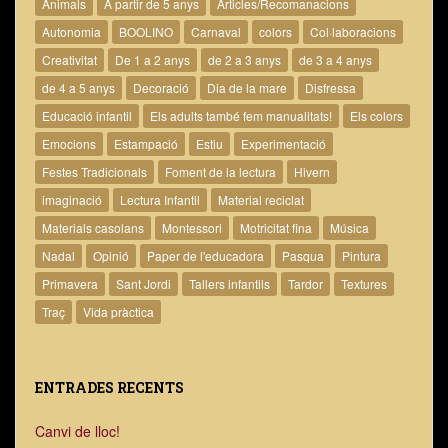
Animals
A partir de 5 anys
Articles/Recomanacions
Autonomia
BOOLINO
Carnaval
colors
Col·laboracions
Creativitat
De 1 a 2 anys
de 2 a 3 anys
de 3 a 4 anys
de 4 a 5 anys
Decoració
Dia de la mare
Disfressa
Educació infantil
Els adults també fem manualitats!
Els colors
Emocions
Estampació
Estiu
Experimentació
Festes Tradicionals
Foment de la lectura
Hivern
imaginació
Lectura Infantil
Material reciclat
Materials casolans
Montessori
Motricitat fina
Música
Nadal
Opinió
Paper de l'educadora
Pasqua
Pintura
Primavera
Sant Jordi
Tallers infantils
Tardor
Textures
Traç
Vida pràctica
ENTRADES RECENTS
Canvi de lloc!