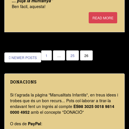
… puja la muntanya”
Ben fàcil, aquesta!
READ MORE
1
…
25
26
NEWER POSTS
NAVEGACIÓ D'ENTRADES
DONACIONS
Si t’agrada la pàgina "Manualitats Infantils", en treus idees i
trobes que és un bon recurs... Pots col·laborar a tirar-la
endavant fent un ingrés al compte
ES98 3025 0018 9814
0000 4952
amb el concepte "DONACIÓ"
O des de
PayPal
: