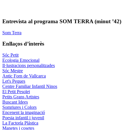
Entrevista al programa SOM TERRA (minut ’42)
Som Terra
Enllaços d’interès
Sóc Petit
Ecologia Emocional
Il·lustracions personalitzades
Sóc Mestre
Antic Forn de Vallcarca
Let's Peques
Centre Familiar Infantil Ninos
El Petit Pesolet
Petits Grans Artistes
Buscant Idees
Somriures i Colors
Encenent la imaginació
Poesia infantil i juvenil
La Factoría Plástica
Manetes i cosetes