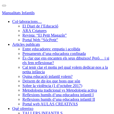
Skip
Toggle
to
navigation
Manualitats Infantils
main
content
Col·laboracions…
El Diari de l’Educació
ARA Criatures
Revista: “El Petit Magazín”
Portal Web “SócPetit”
Articles publicats
Entre educadores: empatia i acollida
Pensaments d’una educadora confinada
És clar que ens encanten els seus dibuixos! Però… i si
els fem reflexionar?
Cal tenir clar el motiu pel qual volem dedicar-nos a la
petita infància
Quina educació infantil volem?
Deixem de dir-los que bons que són
Sobre la violència (1 d’octubre 2017)
Metodologia tradicional vs Metodologia activa
Reflexions humils d’una educadora infantil I
Reflexions humils d’una educadora infantil II
Portal web AULAS CREATIVAS
Què ofereixo
TALLERS INFANTILS