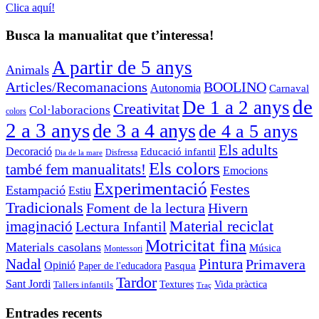
Clica aquí!
Busca la manualitat que t’interessa!
A partir de 5 anys
Animals
Articles/Recomanacions
BOOLINO
Autonomia
Carnaval
de
De 1 a 2 anys
Creativitat
Col·laboracions
colors
2 a 3 anys
de 3 a 4 anys
de 4 a 5 anys
Els adults
Decoració
Educació infantil
Disfressa
Dia de la mare
Els colors
també fem manualitats!
Emocions
Experimentació
Festes
Estampació
Estiu
Tradicionals
Foment de la lectura
Hivern
Material reciclat
imaginació
Lectura Infantil
Motricitat fina
Materials casolans
Música
Montessori
Nadal
Pintura
Primavera
Opinió
Pasqua
Paper de l'educadora
Tardor
Sant Jordi
Tallers infantils
Textures
Vida pràctica
Traç
Entrades recents