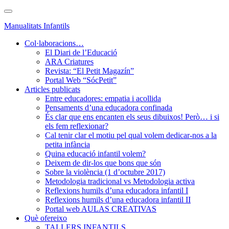
Skip
Toggle
to
navigation
Manualitats Infantils
main
content
Col·laboracions…
El Diari de l’Educació
ARA Criatures
Revista: “El Petit Magazín”
Portal Web “SócPetit”
Articles publicats
Entre educadores: empatia i acollida
Pensaments d’una educadora confinada
És clar que ens encanten els seus dibuixos! Però… i si
els fem reflexionar?
Cal tenir clar el motiu pel qual volem dedicar-nos a la
petita infància
Quina educació infantil volem?
Deixem de dir-los que bons que són
Sobre la violència (1 d’octubre 2017)
Metodologia tradicional vs Metodologia activa
Reflexions humils d’una educadora infantil I
Reflexions humils d’una educadora infantil II
Portal web AULAS CREATIVAS
Què ofereixo
TALLERS INFANTILS