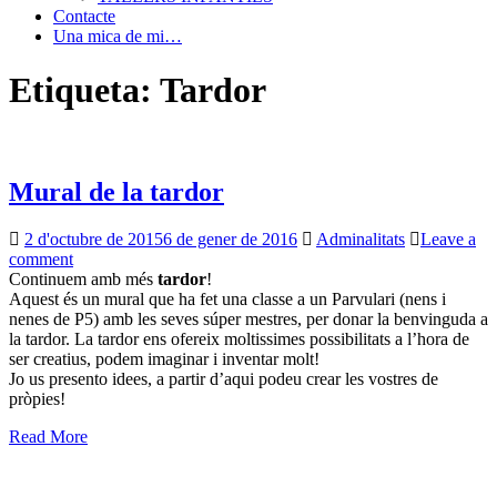
Contacte
Una mica de mi…
Etiqueta: Tardor
Mural de la tardor
2 d'octubre de 2015
6 de gener de 2016
Adminalitats
Leave a
comment
Continuem amb més
tardor
!
Aquest és un mural que ha fet una classe a un Parvulari (nens i
nenes de P5) amb les seves súper mestres, per donar la benvinguda a
la tardor. La tardor ens ofereix moltissimes possibilitats a l’hora de
ser creatius, podem imaginar i inventar molt!
Jo us presento idees, a partir d’aqui podeu crear les vostres de
pròpies!
Read More