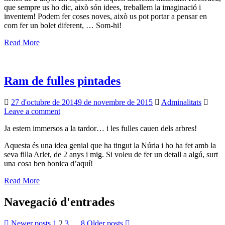
que sempre us ho dic, això són idees, treballem la imaginació i
inventem! Podem fer coses noves, això us pot portar a pensar en
com fer un bolet diferent, … Som-hi!
Read More
Ram de fulles pintades
27 d'octubre de 2014
9 de novembre de 2015
Adminalitats
Leave a comment
Ja estem immersos a la tardor… i les fulles cauen dels arbres!
Aquesta és una idea genial que ha tingut la Núria i ho ha fet amb la
seva filla Arlet, de 2 anys i mig. Si voleu de fer un detall a algú, surt
una cosa ben bonica d’aquí!
Read More
Navegació d'entrades
Newer posts
1
2
3
…
8
Older posts