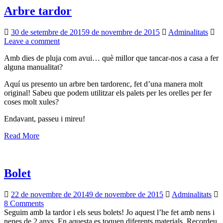
Arbre tardor
30 de setembre de 2015
9 de novembre de 2015
Adminalitats
Leave a comment
Amb dies de pluja com avui… què millor que tancar-nos a casa a fer
alguna manualitat?
Aquí us presento un arbre ben tardorenc, fet d’una manera molt
original! Sabeu que podem utilitzar els palets per les orelles per fer
coses molt xules?
Endavant, passeu i mireu!
Read More
Bolet
22 de novembre de 2014
9 de novembre de 2015
Adminalitats
8 Comments
Seguim amb la tardor i els seus bolets! Jo aquest l’he fet amb nens i
nenes de 2 anys. En aquesta es toquen diferents materials. Recordeu,