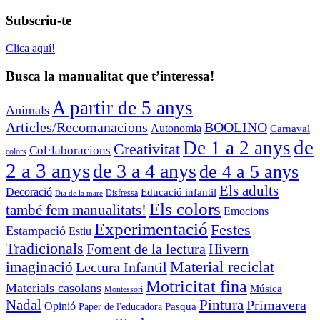
Subscriu-te
Clica aquí!
Busca la manualitat que t’interessa!
A partir de 5 anys
Animals
Articles/Recomanacions
BOOLINO
Autonomia
Carnaval
de
De 1 a 2 anys
Creativitat
Col·laboracions
colors
2 a 3 anys
de 3 a 4 anys
de 4 a 5 anys
Els adults
Decoració
Educació infantil
Disfressa
Dia de la mare
Els colors
també fem manualitats!
Emocions
Experimentació
Festes
Estampació
Estiu
Tradicionals
Foment de la lectura
Hivern
Material reciclat
imaginació
Lectura Infantil
Motricitat fina
Materials casolans
Música
Montessori
Nadal
Pintura
Primavera
Opinió
Pasqua
Paper de l'educadora