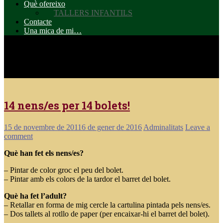
Què ofereixo
TALLERS INFANTILS
Contacte
Una mica de mi…
Etiqueta: Tardor
14 nens/es per 14 bolets!
15 de novembre de 2011
6 de gener de 2016
Adminalitats
Leave a
comment
Què han fet els nens/es?
– Pintar de color groc el peu del bolet.
– Pintar amb els colors de la tardor el barret del bolet.
Què ha fet l’adult?
– Retallar en forma de mig cercle la cartulina pintada pels nens/es.
– Dos tallets al rotllo de paper (per encaixar-hi el barret del bolet).