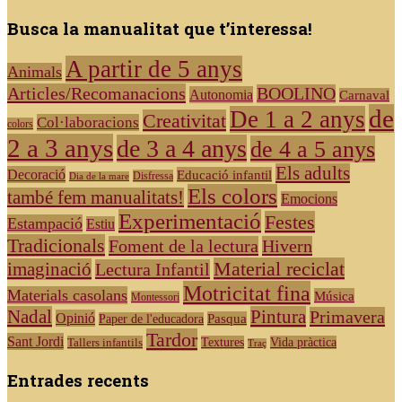
Busca la manualitat que t’interessa!
A partir de 5 anys
Animals
Articles/Recomanacions
BOOLINO
Autonomia
Carnaval
de
De 1 a 2 anys
Creativitat
Col·laboracions
colors
2 a 3 anys
de 3 a 4 anys
de 4 a 5 anys
Els adults
Decoració
Educació infantil
Disfressa
Dia de la mare
Els colors
també fem manualitats!
Emocions
Experimentació
Festes
Estampació
Estiu
Tradicionals
Foment de la lectura
Hivern
Material reciclat
imaginació
Lectura Infantil
Motricitat fina
Materials casolans
Música
Montessori
Nadal
Pintura
Primavera
Opinió
Pasqua
Paper de l'educadora
Tardor
Sant Jordi
Tallers infantils
Textures
Vida pràctica
Traç
Entrades recents