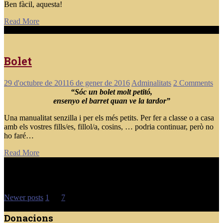
Ben fàcil, aquesta!
Read More
Bolet
29 d'octubre de 2011
6 de gener de 2016
Adminalitats
2 Comments
“Sóc un bolet molt petitó,
ensenyo el barret quan ve la tardor”
Una manualitat senzilla i per els més petits. Per fer a classe o a casa
amb els vostres fills/es, fillol/a, cosins, … podria continuar, però no
ho faré…
Read More
Navegació d'entrades
Newer posts
1
…
7
8
Donacions