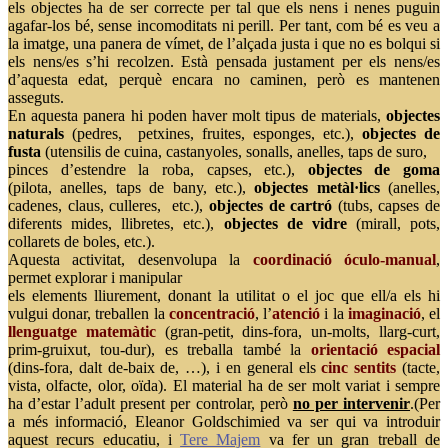
els objectes ha de ser correcte per tal que els nens i nenes puguin
agafar-los bé, sense incomoditats ni perill. Per tant, com bé es veu a
la imatge, una panera de vímet, de l’alçada justa i que no es bolqui si
els nens/es s’hi recolzen. Està pensada justament per els nens/es
d’aquesta edat, perquè encara no caminen, però es mantenen
asseguts.
En aquesta panera hi poden haver molt tipus de materials,
objectes
naturals
(pedres, petxines, fruites, esponges, etc.),
objectes de
fusta
(utensilis de cuina, castanyoles, sonalls, anelles, taps de suro,
pinces d’estendre la roba, capses, etc.),
objectes de goma
(pilota, anelles, taps de bany, etc.),
objectes metàl·lics
(anelles,
cadenes, claus, culleres, etc.),
objectes de cartró
(tubs, capses de
diferents mides, llibretes, etc.),
objectes de vidre
(mirall, pots,
collarets de boles, etc.).
Aquesta activitat, desenvolupa la
coordinació óculo-manual
,
permet explorar i manipular
els elements lliurement, donant la utilitat o el joc que ell/a els hi
vulgui donar, treballen la
concentració
, l’
atenció
i la
imaginació
, el
llenguatge matemàtic
(gran-petit, dins-fora, un-molts, llarg-curt,
prim-gruixut, tou-dur), es treballa també la
orientació espacial
(dins-fora, dalt de-baix de, …), i en general els
cinc sentits
(tacte,
vista, olfacte, olor, oïda). El material ha de ser molt variat i sempre
ha d’estar l’adult present per controlar, però
no per intervenir
.(Per
a més informació, Eleanor Goldschimied va ser qui va introduir
aquest recurs educatiu, i
Tere Majem
va fer un gran treball de