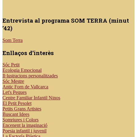
Entrevista al programa SOM TERRA (minut
’42)
Som Terra
Enllaços d’interès
Sóc Petit
Ecologia Emocional
Il·lustracions personalitzades
Sóc Mestre
Antic Forn de Vallcarca
Let's Peques
Centre Familiar Infantil Ninos
El Petit Pesolet
Petits Grans Artistes
Buscant Idees
Somriures i Colors
Encenent la imaginació
Poesia infantil i juvenil
La Factoría Plástica