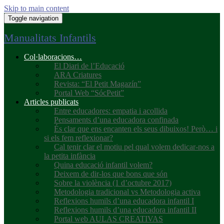
Skip to main content
Toggle navigation
Manualitats Infantils
Col·laboracions…
El Diari de l’Educació
ARA Criatures
Revista: “El Petit Magazín”
Portal Web “SócPetit”
Articles publicats
Entre educadores: empatia i acollida
Pensaments d’una educadora confinada
És clar que ens encanten els seus dibuixos! Però… i
si els fem reflexionar?
Cal tenir clar el motiu pel qual volem dedicar-nos a
la petita infància
Quina educació infantil volem?
Deixem de dir-los que bons que són
Sobre la violència (1 d’octubre 2017)
Metodologia tradicional vs Metodologia activa
Reflexions humils d’una educadora infantil I
Reflexions humils d’una educadora infantil II
Portal web AULAS CREATIVAS