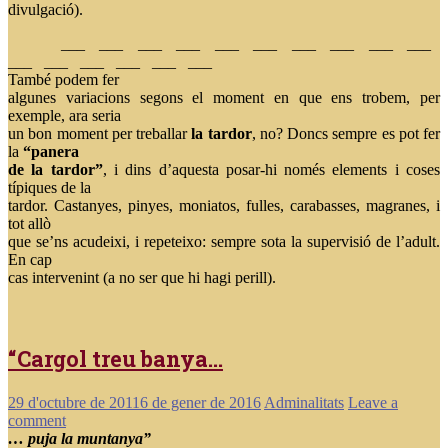
divulgació).
___ ___ ___ ___ ___ ___ ___ ___ ___ ___
___ ___ ___ ___ ___ ___
També podem fer
algunes variacions segons el moment en que ens trobem, per
exemple, ara seria
un bon moment per treballar
la tardor
, no? Doncs sempre es pot fer
la
“panera
de la tardor”
, i dins d’aquesta posar-hi només elements i coses
típiques de la
tardor. Castanyes, pinyes, moniatos, fulles, carabasses, magranes, i
tot allò
que se’ns acudeixi, i repeteixo: sempre sota la supervisió de l’adult.
En cap
cas intervenint (a no ser que hi hagi perill).
“Cargol treu banya…
29 d'octubre de 2011
6 de gener de 2016
Adminalitats
Leave a
comment
… puja la muntanya”