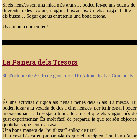
Si els nens/es són una mica més grans… podeu fer-ne uns quants de
diferents mides i colors, i jugar a buscar-los. Un els amaga i l’altre
els busca… Segur que us entreteniu una bona estona.
Us animo a que en feu!
La Panera dels Tresors
30 d'octubre de 2011
6 de gener de 2016
Adminalitats
2 Comments
És una activitat dirigida als nens i nenes dels 6 als 12 mesos. Hi
poden jugar a la vegada de dos a cinc nens/es, per tenir espai i poder
interaccionar i a la vegada triar allò amb el que els vingui més de
gust experimentar. És molt fàcil de preparar, ja que tot són objectes
quotidians que tenim a casa.
Una bona manera de “reutilitzar” enlloc de tirar!
Una cosa bàsica en preparar-la és que el “recipient” on han d’anar