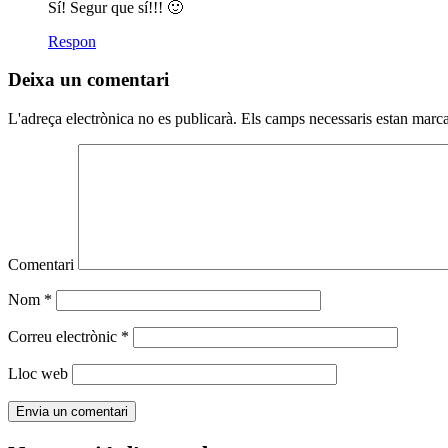
Sí! Segur que sí!!! 🙂
Respon
Deixa un comentari
L'adreça electrònica no es publicarà.
Els camps necessaris estan marc
Comentari
Nom
*
Correu electrònic
*
Lloc web