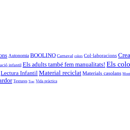
Crea
ons
BOOLINO
Autonomia
Col·laboracions
Carnaval
colors
Els colo
Els adults també fem manualitats!
ció infantil
Material reciclat
Lectura Infantil
Materials casolans
Mont
ardor
Textures
Vida pràctica
Traç