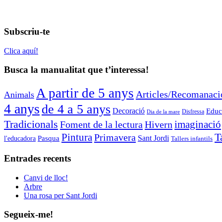
Subscriu-te
Clica aquí!
Busca la manualitat que t’interessa!
A partir de 5 anys
Articles/Recomanaci
Animals
4 anys
de 4 a 5 anys
Decoració
Educa
Disfressa
Dia de la mare
Tradicionals
imaginació
Foment de la lectura
Hivern
T
Pintura
Primavera
Sant Jordi
Pasqua
l'educadora
Tallers infantils
Entrades recents
Canvi de lloc!
Arbre
Una rosa per Sant Jordi
Segueix-me!