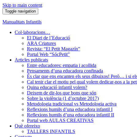
Skip to main content
Toggle navigation
Manualitats Infantils
Col·laboracions…
El Diari de l’Educació
ARA Criatures
Revista: “El Petit Magazín”
Portal Web “SócPetit”
Articles publicats
Entre educadores: empatia i acollida
Pensaments d’una educadora confinada
És clar que ens encanten els seus dibuixos! Però… i si el
Cal tenir clar el motiu pel qual volem dedicar-nos a la pet
Quina educació infantil volem?
Deixem de dir-los que bons que són
Sobre la violència (1 d’octubre 2017)
Metodologia tradicional vs Metodologia activa
Reflexions humils d’una educadora infantil I
Reflexions humils d’una educadora infantil II
Portal web AULAS CREATIVAS
Què ofereixo
TALLERS INFANTILS
Contacte