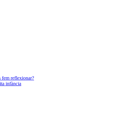
s fem reflexionar?
ita infància