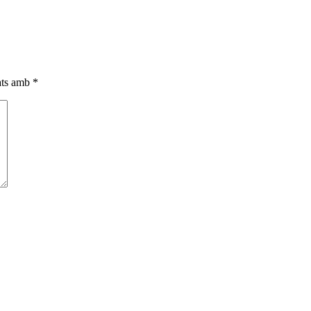
ats amb
*