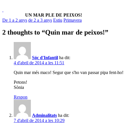
UN MAR PLE DE PEIXOS!
De 1 a 2 anys
de 2 a 3 anys
Estiu
Primavera
2 thoughts to “Quin mar de peixos!”
Sóc d'Infantil
ha dit:
4 d'abril de 2014 a les 11:51
Quin mar més maco! Segur que s'ho van passar pipa fent-ho!
Petons!
Sònia
Respon
Adminalitats
ha dit:
7 d'abril de 2014 a les 10:29