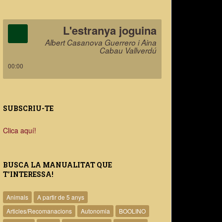
L'estranya joguina
Albert Casanova Guerrero i Aina
Cabau Vallverdú
00:00
SUBSCRIU-TE
Clica aquí!
BUSCA LA MANUALITAT QUE
T’INTERESSA!
Animals
A partir de 5 anys
Articles/Recomanacions
Autonomia
BOOLINO