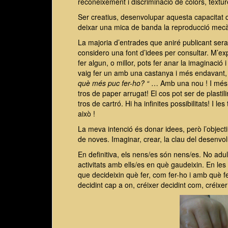
reconeixement i discriminació de colors, textur
Ser creatius, desenvolupar aquesta capacitat qu
deixar una mica de banda la reproducció mecàn
La majoria d’entrades que aniré publicant ser
considero una font d’idees per consultar. M’exp
fer algun, o millor, pots fer anar la imaginació
vaig fer un amb una castanya i més endavant
què més puc fer-ho? “
… Amb una nou ! I més 
tros de paper arrugat! El cos pot ser de plast
tros de cartró. Hi ha infinites possibilitats! I 
això !
La meva intenció és donar idees, però l’object
de noves. Imaginar, crear, la clau del desenvol
En definitiva, els nens/es són nens/es. No adul
activitats amb ells/es en què gaudeixin. En le
que decideixin què fer, com fer-ho i amb què fer
decidint cap a on, créixer decidint com, créixer