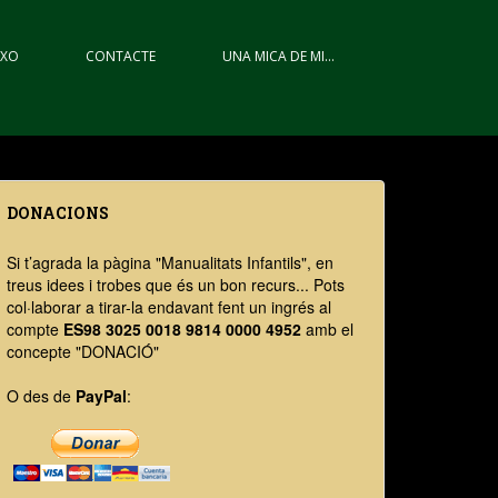
IXO
CONTACTE
UNA MICA DE MI…
DONACIONS
Si t’agrada la pàgina "Manualitats Infantils", en
treus idees i trobes que és un bon recurs... Pots
col·laborar a tirar-la endavant fent un ingrés al
compte
ES98 3025 0018 9814 0000 4952
amb el
concepte "DONACIÓ"
O des de
PayPal
: