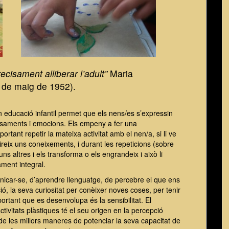
ecisament alliberar l’adult”
Maria
 de maig de 1952).
en educació infantil permet que els nens/es s’expressin
nsaments i emocions. Els empeny a fer una
rtant repetir la mateixa activitat amb el nen/a, si li ve
reix uns coneixements, i durant les repeticions (sobre
ns altres i els transforma o els engrandeix i això li
ment integral.
icar-se, d’aprendre llenguatge, de percebre el que ens
ció, la seva curiositat per conèixer noves coses, per tenir
ortant que es desenvolupa és la sensibilitat. El
ivitats plàstiques té el seu origen en la percepció
a de les millors maneres de potenciar la seva capacitat de