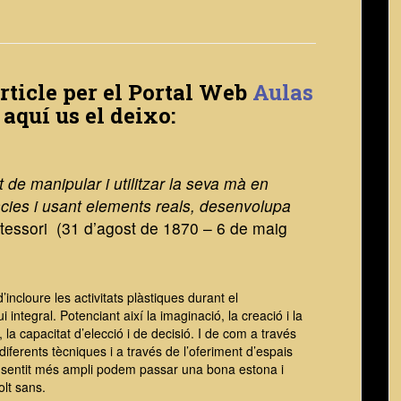
article per el Portal Web
Aulas
i aquí us el deixo:
at de manipular i utilitzar la seva mà en
ies i usant elements reals, desenvolupa
essori (31 d’agost de 1870 – 6 de maig
’incloure les activitats plàstiques durant el
integral. Potenciant així la imaginació, la creació i la
, la capacitat d’elecció i de decisió. I de com a través
 diferents tècniques i a través de l’oferiment d’espais
u sentit més ampli podem passar una bona estona i
olt sans.