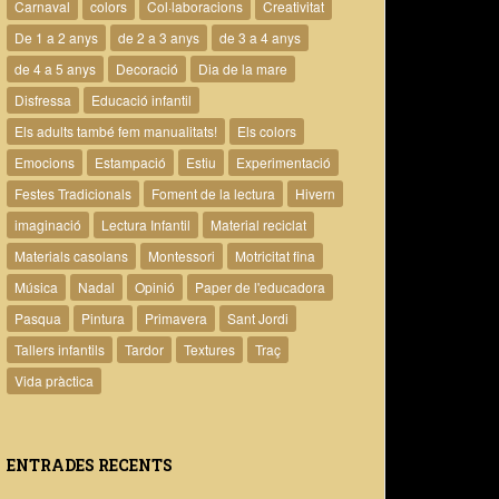
Carnaval
colors
Col·laboracions
Creativitat
De 1 a 2 anys
de 2 a 3 anys
de 3 a 4 anys
de 4 a 5 anys
Decoració
Dia de la mare
Disfressa
Educació infantil
Els adults també fem manualitats!
Els colors
Emocions
Estampació
Estiu
Experimentació
Festes Tradicionals
Foment de la lectura
Hivern
imaginació
Lectura Infantil
Material reciclat
Materials casolans
Montessori
Motricitat fina
Música
Nadal
Opinió
Paper de l'educadora
Pasqua
Pintura
Primavera
Sant Jordi
Tallers infantils
Tardor
Textures
Traç
Vida pràctica
ENTRADES RECENTS