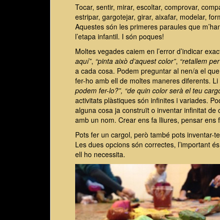
Tocar, sentir, mirar, escoltar, comprovar, compar
estripar, gargotejar, girar, aixafar, modelar, form
Aquestes són les primeres paraules que m’han 
l’etapa infantil. I són poques!
Moltes vegades caiem en l’error d’indicar exa
aquí”
,
“pinta això d’aquest color”
,
“retallem per
a cada cosa. Podem preguntar al nen/a el que 
fer-ho amb ell de moltes maneres diferents. L
podem fer-lo?”, “de quin color serà el teu cargo
activitats plàstiques són infinites i variades. P
alguna cosa ja construït o inventar infinitat de
amb un nom. Crear ens fa lliures, pensar ens fa 
Pots fer un cargol, però també pots inventar-te 
Les dues opcions són correctes, l’important és 
ell ho necessita.