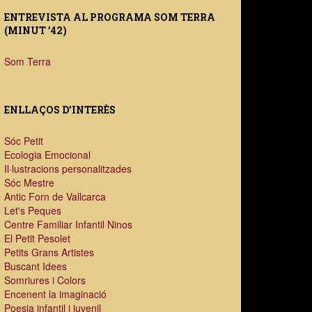
ENTREVISTA AL PROGRAMA SOM TERRA
(MINUT ’42)
Som Terra
ENLLAÇOS D’INTERÈS
Sóc Petit
Ecologia Emocional
Il·lustracions personalitzades
Sóc Mestre
Antic Forn de Vallcarca
Let's Peques
Centre Familiar Infantil Ninos
El Petit Pesolet
Petits Grans Artistes
Buscant Idees
Somriures i Colors
Encenent la imaginació
Poesia infantil i juvenil