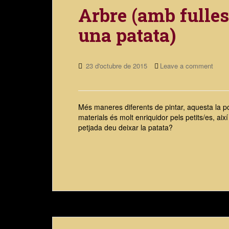
Arbre (amb fulle
una patata)
23 d'octubre de 2015
Leave a comment
Més maneres diferents de pintar, aquesta la po
materials és molt enriquidor pels petits/es, a
petjada deu deixar la patata?