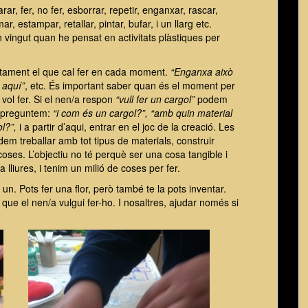
ar, fer, no fer, esborrar, repetir, enganxar, rascar,
ar, estampar, retallar, pintar, bufar, i un llarg etc.
vingut quan he pensat en activitats plàstiques per
ctament el que cal fer en cada moment.
“Enganxa això
 aquí”
, etc. És important saber quan és el moment per
vol fer. Si el nen/a respon
“vull fer un cargol”
podem
i preguntem:
“i com és un cargol?”, “amb quin material
l?”,
i a partir d’aqui, entrar en el joc de la creació. Les
odem treballar amb tot tipus de materials, construir
 coses. L’objectiu no té perquè ser una cosa tangible i
lliures, i tenim un milió de coses per fer.
un. Pots fer una flor, però també te la pots inventar.
que el nen/a vulgui fer-ho. I nosaltres, ajudar només si