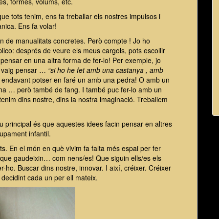
es, formes, volums, etc.
e tots tenim, ens fa treballar els nostres impulsos i
ica. Ens fa volar!
an de manualitats concretes. Però compte ! Jo ho
lico: després de veure els meus cargols, pots escollir
 i pensar en una altra forma de fer-lo! Per exemple, jo
, vaig pensar …
“si ho he fet amb una castanya , amb
endavant potser en faré un amb una pedra! O amb un
ilina … però també de fang. I també puc fer-lo amb un
les tenim dins nostre, dins la nostra imaginació. Treballem
iu principal és que aquestes idees facin pensar en altres
upament infantil.
ts. En el món en què vivim fa falta més espai per fer
s que gaudeixin… com nens/es! Que siguin ells/es els
-ho. Buscar dins nostre, innovar. I així, créixer. Créixer
 decidint cada un per ell mateix.