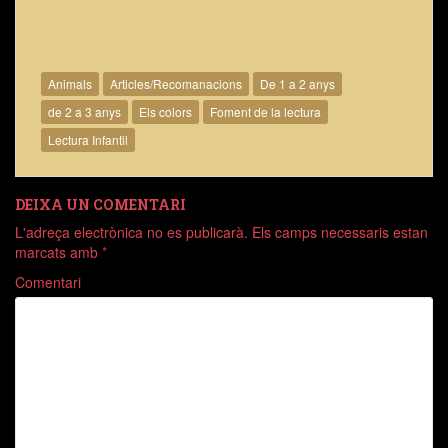
Animals
Articles/Recomanacions
De 1 a 2 anys
de 2 a 3 anys
Els colors
Foment de la lectura
Lectura Infantil
DEIXA UN COMENTARI
L'adreça electrònica no es publicarà.
Els camps necessaris estan
marcats amb
*
Comentari