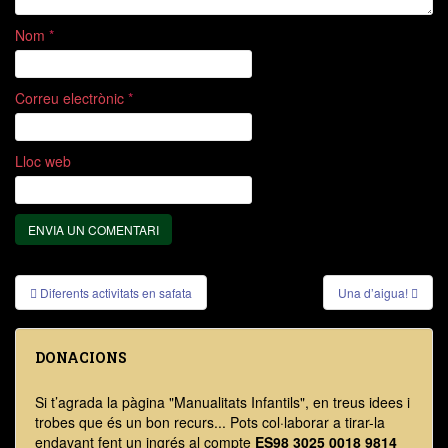
Nom
*
Correu electrònic
*
Lloc web
Diferents activitats en safata
Una d’aigua!
DONACIONS
Si t’agrada la pàgina "Manualitats Infantils", en treus idees i
trobes que és un bon recurs... Pots col·laborar a tirar-la
endavant fent un ingrés al compte
ES98 3025 0018 9814