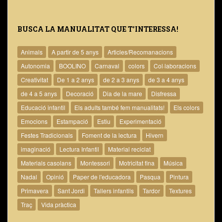
BUSCA LA MANUALITAT QUE T’INTERESSA!
Animals
A partir de 5 anys
Articles/Recomanacions
Autonomia
BOOLINO
Carnaval
colors
Col·laboracions
Creativitat
De 1 a 2 anys
de 2 a 3 anys
de 3 a 4 anys
de 4 a 5 anys
Decoració
Dia de la mare
Disfressa
Educació infantil
Els adults també fem manualitats!
Els colors
Emocions
Estampació
Estiu
Experimentació
Festes Tradicionals
Foment de la lectura
Hivern
imaginació
Lectura Infantil
Material reciclat
Materials casolans
Montessori
Motricitat fina
Música
Nadal
Opinió
Paper de l'educadora
Pasqua
Pintura
Primavera
Sant Jordi
Tallers infantils
Tardor
Textures
Traç
Vida pràctica