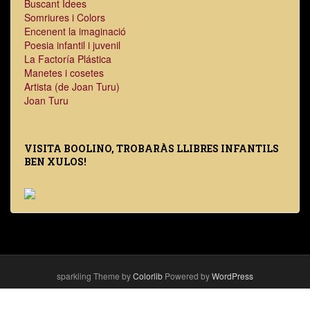
Buscant Idees
Somriures i Colors
Encenent la imaginació
Poesia infantil i juvenil
La Factoría Plástica
Manetes i cosetes
Artista (de Joan Turu)
Joan Turu
VISITA BOOLINO, TROBARÀS LLIBRES INFANTILS
BEN XULOS!
sparkling Theme by
Colorlib
Powered by
WordPress