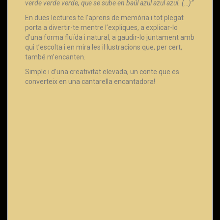
verde verde verde, que se sube en baúl azul azul azul. (…)”
En dues lectures te l’aprens de memòria i tot plegat
porta a divertir-te mentre l’expliques, a explicar-lo
d’una forma fluïda i natural, a gaudir-lo juntament amb
qui t’escolta i en mira les il·lustracions que, per cert,
també m’encanten.
Simple i d’una creativitat elevada, un conte que es
converteix en una cantarella encantadora!