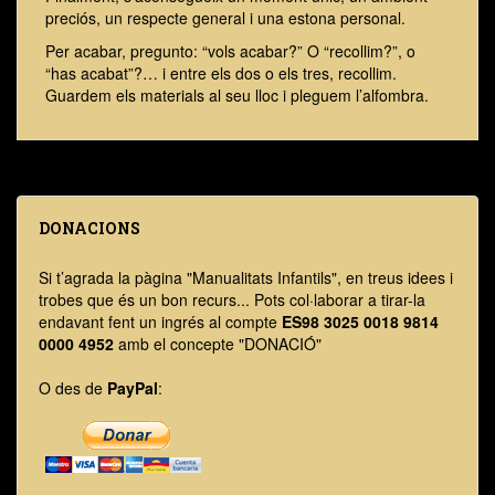
preciós, un respecte general i una estona personal.
Per acabar, pregunto: “vols acabar?” O “recollim?”, o
“has acabat”?… i entre els dos o els tres, recollim.
Guardem els materials al seu lloc i pleguem l’alfombra.
DONACIONS
Si t’agrada la pàgina "Manualitats Infantils", en treus idees i
trobes que és un bon recurs... Pots col·laborar a tirar-la
endavant fent un ingrés al compte
ES98 3025 0018 9814
0000 4952
amb el concepte "DONACIÓ"
O des de
PayPal
: