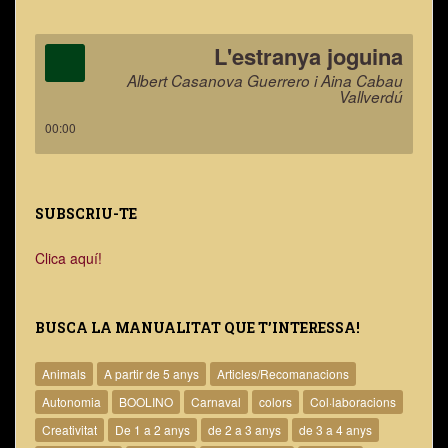
L'estranya joguina
Albert Casanova Guerrero i Aina Cabau
Vallverdú
00:00
SUBSCRIU-TE
Clica aquí!
BUSCA LA MANUALITAT QUE T’INTERESSA!
Animals
A partir de 5 anys
Articles/Recomanacions
Autonomia
BOOLINO
Carnaval
colors
Col·laboracions
Creativitat
De 1 a 2 anys
de 2 a 3 anys
de 3 a 4 anys