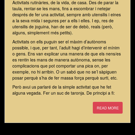
Activitats rutinàries, de la vida, de casa. Des de parar la
taula, rentar-se les mans, fins a escombrar i netejar
després de fer una activitat, sempre amb utensilis i eines
a la seva mida i segures per a ells i elles. I ep, res de
utensilis de joguina, han de ser de debò, reals (però,
alguns, simplement més petits).
Activitats on ells puguin ser el màxim d’autònoms
possible, i que, per tant, l’adult hagi d’intervenir el mínim
o gens. Ens van explicar una manera de que els nens/es
es rentin les mans de manera autònoma, sense les
complicacions que pot comportar una pica on, per
exemple, no hi arribin. O un sabó que no se’l sàpiguen
posar perquè s’ha de fer massa força perquè surti, etc.
Però avui us parlaré de la simple activitat que he fet
alguna vegada. Fer un suc de taronja. De principi a fi:
READ MORE