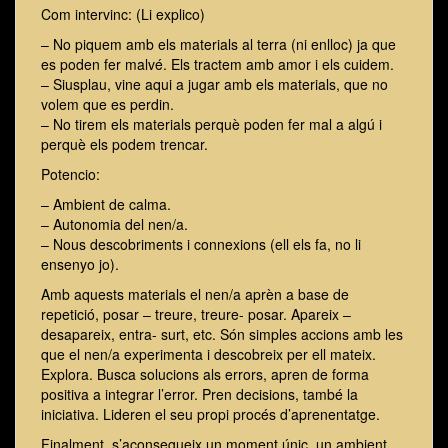
Com intervinc: (Li explico)
– No piquem amb els materials al terra (ni enlloc) ja que
es poden fer malvé. Els tractem amb amor i els cuidem.
– Siusplau, vine aqui a jugar amb els materials, que no
volem que es perdin.
– No tirem els materials perquè poden fer mal a algú i
perquè els podem trencar.
Potencio:
– Ambient de calma.
– Autonomia del nen/a.
– Nous descobriments i connexions (ell els fa, no li
ensenyo jo).
Amb aquests materials el nen/a aprèn a base de
repetició, posar – treure, treure- posar. Apareix –
desapareix, entra- surt, etc. Són simples accions amb les
que el nen/a experimenta i descobreix per ell mateix.
Explora. Busca solucions als errors, apren de forma
positiva a integrar l’error. Pren decisions, també la
iniciativa. Lideren el seu propi procés d’aprenentatge.
Finalment, s’aconsegueix un moment únic, un ambient