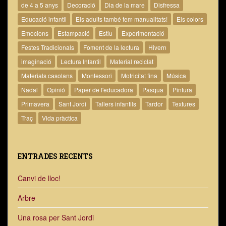
de 4 a 5 anys
Decoració
Dia de la mare
Disfressa
Educació infantil
Els adults també fem manualitats!
Els colors
Emocions
Estampació
Estiu
Experimentació
Festes Tradicionals
Foment de la lectura
Hivern
imaginació
Lectura Infantil
Material reciclat
Materials casolans
Montessori
Motricitat fina
Música
Nadal
Opinió
Paper de l'educadora
Pasqua
Pintura
Primavera
Sant Jordi
Tallers infantils
Tardor
Textures
Traç
Vida pràctica
ENTRADES RECENTS
Canvi de lloc!
Arbre
Una rosa per Sant Jordi