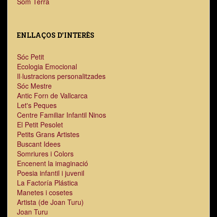
Som Terra
ENLLAÇOS D’INTERÈS
Sóc Petit
Ecologia Emocional
Il·lustracions personalitzades
Sóc Mestre
Antic Forn de Vallcarca
Let's Peques
Centre Familiar Infantil Ninos
El Petit Pesolet
Petits Grans Artistes
Buscant Idees
Somriures i Colors
Encenent la imaginació
Poesia infantil i juvenil
La Factoría Plástica
Manetes i cosetes
Artista (de Joan Turu)
Joan Turu