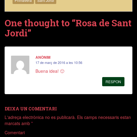
Primavera
Sant Jordi
One thought to “Rosa de Sant
Jordi”
ANÒNIM
17 de març de 2016 a les 10:56
Buena idea! 🙂
RESPON
DEIXA UN COMENTARI
L'adreça electrònica no es publicarà.
Els camps necessaris estan
marcats amb
*
Comentari