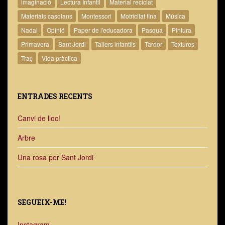
imaginació
Lectura Infantil
Material reciclat
Materials casolans
Montessori
Motricitat fina
Música
Nadal
Opinió
Paper de l'educadora
Pasqua
Pintura
Primavera
Sant Jordi
Tallers infantils
Tardor
Textures
Traç
Vida pràctica
ENTRADES RECENTS
Canvi de lloc!
Arbre
Una rosa per Sant Jordi
SEGUEIX-ME!
Instagram