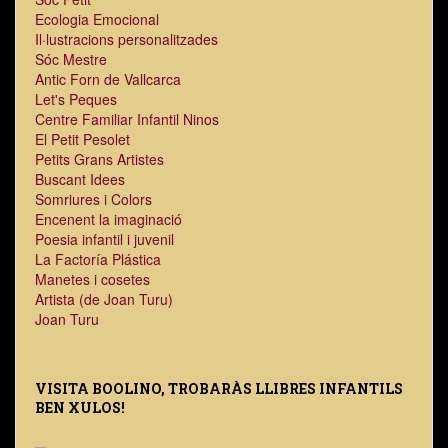
Ecologia Emocional
Il·lustracions personalitzades
Sóc Mestre
Antic Forn de Vallcarca
Let's Peques
Centre Familiar Infantil Ninos
El Petit Pesolet
Petits Grans Artistes
Buscant Idees
Somriures i Colors
Encenent la imaginació
Poesia infantil i juvenil
La Factoría Plástica
Manetes i cosetes
Artista (de Joan Turu)
Joan Turu
VISITA BOOLINO, TROBARÀS LLIBRES INFANTILS
BEN XULOS!