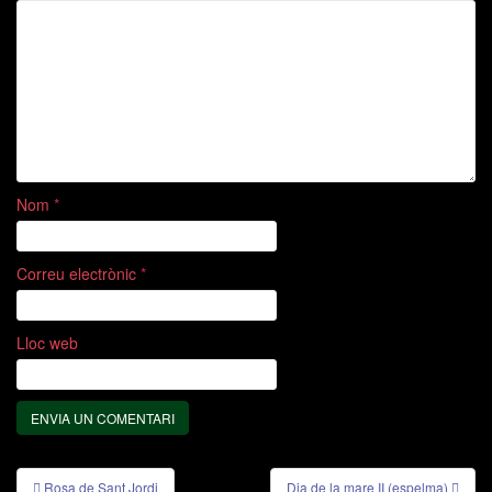
Nom
*
Correu electrònic
*
Lloc web
Rosa de Sant Jordi
Dia de la mare II (espelma)