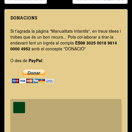
Navegació d'entrades
DONACIONS
Si t’agrada la pàgina "Manualitats Infantils", en treus idees i
trobes que és un bon recurs... Pots col·laborar a tirar-la
endavant fent un ingrés al compte
ES98 3025 0018 9814
0000 4952
amb el concepte "DONACIÓ"
O des de
PayPal
: