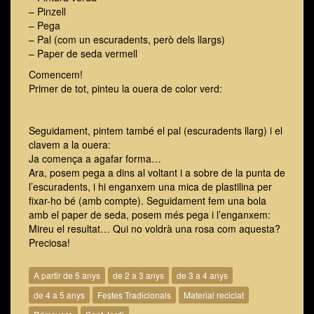
– Pinzell
– Pega
– Pal (com un escuradents, però dels llargs)
– Paper de seda vermell
Comencem!
Primer de tot, pinteu la ouera de color verd:
Seguidament, pintem també el pal (escuradents llarg) i el
clavem a la ouera:
Ja comença a agafar forma…
Ara, posem pega a dins al voltant i a sobre de la punta de
l’escuradents, i hi enganxem una mica de plastilina per
fixar-ho bé (amb compte). Seguidament fem una bola
amb el paper de seda, posem més pega i l’enganxem:
Mireu el resultat… Qui no voldrà una rosa com aquesta?
Preciosa!
A partir de 5 anys
de 2 a 3 anys
de 3 a 4 anys
de 4 a 5 anys
Festes Tradicionals
Material reciclat