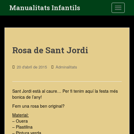
S
Manualitats Infantils
Toggle 
k
i
p
t
o
m
a
Rosa de Sant Jordi
i
n
c
20 d'abril de 2015
Adminalitats
o
n
t
e
Sant Jordi està al caure… Per fi tenim aquí la festa més
n
bonica de l’any!
t
Fem una rosa ben original?
Material:
– Ouera
– Plastilina
– Pintura verda