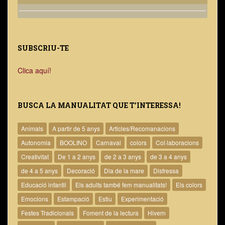
SUBSCRIU-TE
Clica aquí!
BUSCA LA MANUALITAT QUE T’INTERESSA!
Animals
A partir de 5 anys
Articles/Recomanacions
Autonomia
BOOLINO
Carnaval
colors
Col·laboracions
Creativitat
De 1 a 2 anys
de 2 a 3 anys
de 3 a 4 anys
de 4 a 5 anys
Decoració
Dia de la mare
Disfressa
Educació infantil
Els adults també fem manualitats!
Els colors
Emocions
Estampació
Estiu
Experimentació
Festes Tradicionals
Foment de la lectura
Hivern